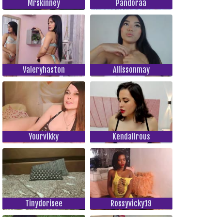
Mrskinney
Pandoraa
Valeryhaston
Allissonmay
Yourvikky
Kendallrous
Tinydorisee
Rossyvicky19