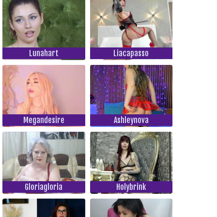
Lunahart
Liacapasso
Megandesire
Ashleynova
Gloriagloria
Holybrink