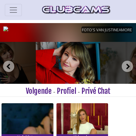
Volgende
Profiel
Privé Chat
-
-