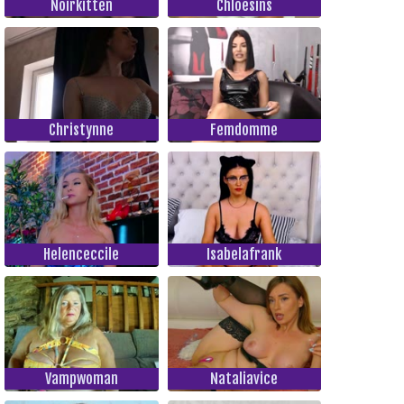
Noirkitten
Chloesins
Christynne
Femdomme
Helenceccile
Isabelafrank
Vampwoman
Nataliavice