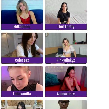
Milkablond
Lbutterfly
Celestes
Pinkydinkyx
Leilavanilla
Ariasweety