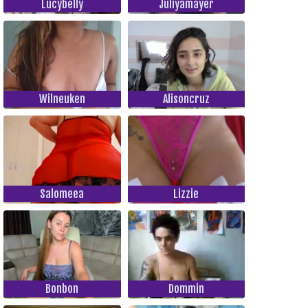
Lucybelly
Juliyamayer
Wilneuken
Alisoncruz
Salomeea
Lizzie
Bonbon
Dommin