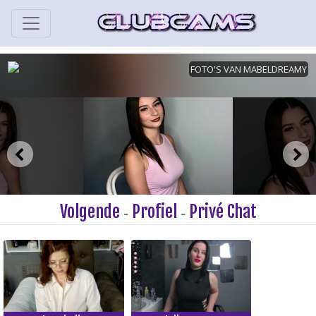
Volgende
Profiel
Privé Chat
-
-