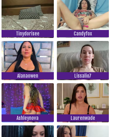
Tinydorisee
Candyfox
Alanaowen
Lissalio7
Ashleynova
Laurenwade